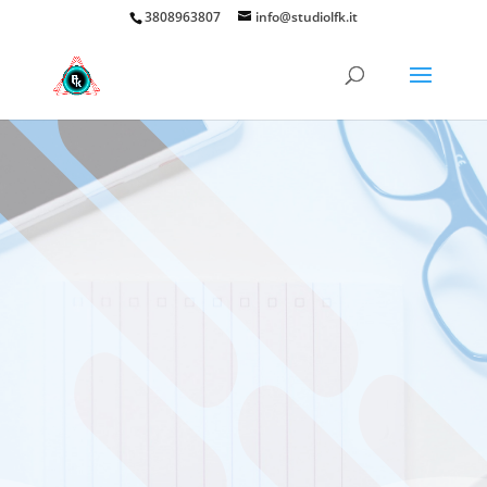
3808963807
info@studiolfk.it
Studio LFK
I nostri lavori