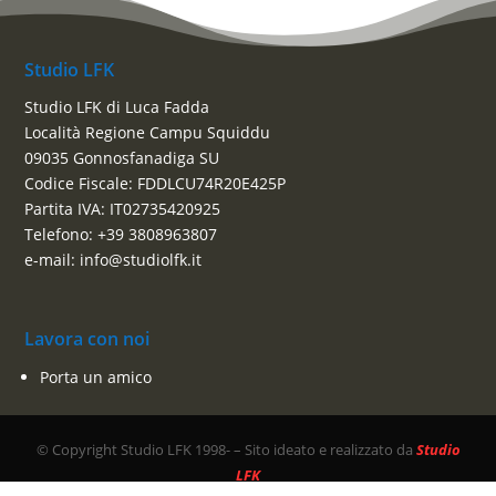
Studio LFK
Studio LFK di Luca Fadda
Località Regione Campu Squiddu
09035 Gonnosfanadiga SU
Codice Fiscale: FDDLCU74R20E425P
Partita IVA: IT02735420925
Telefono: +39 3808963807
e-mail: info@studiolfk.it
Lavora con noi
Porta un amico
© Copyright Studio LFK 1998-
– Sito ideato e realizzato da
Studio
LFK