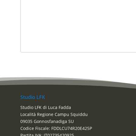
Studio LFK
Studio LFK di Luca Fadda
Località Regione Campu Squiddu
09035 Gonnosfanadiga SU
Codice Fiscale: FDDLCU74R20E425P
Partita IVA: IT02735420925