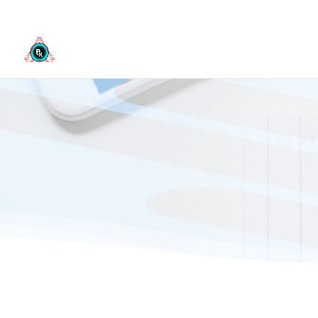
3808963807
info@studiolfk.it