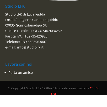
Studio LFK
Studio LFK di Luca Fadda
Località Regione Campu Squiddu
09035 Gonnosfanadiga SU
Codice Fiscale: FDDLCU74R20E425P
Partita IVA: IT02735420925
Telefono: +39 3808963807
e-mail: info@studiolfk.it
Lavora con noi
Porta un amico
© Copyright Studio LFK 1998-
– Sito ideato e realizzato da
Studio
LFK