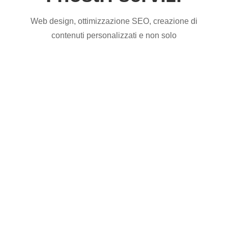
Web design, ottimizzazione SEO, creazione di
contenuti personalizzati e non solo
Web design
Studiamo la vostra attività e le vostre
esigenze per portare sul web la vostra