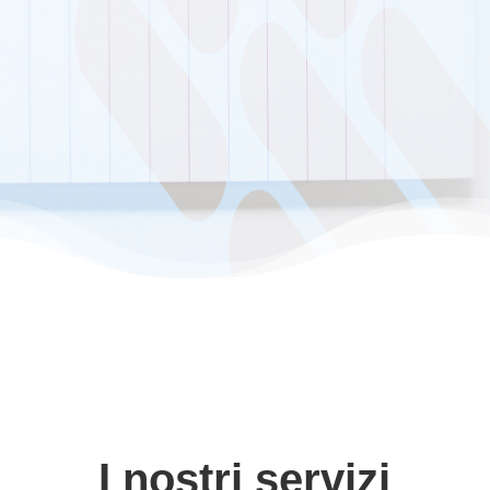
chiunque. È il vostro biglietto da visita
universale nei rapporti con i vostri clienti attuali
e futuri. Affidatevi a noi: professionalità, velocità
e flessibilità sono le nostre caratteristiche.
I nostri servizi