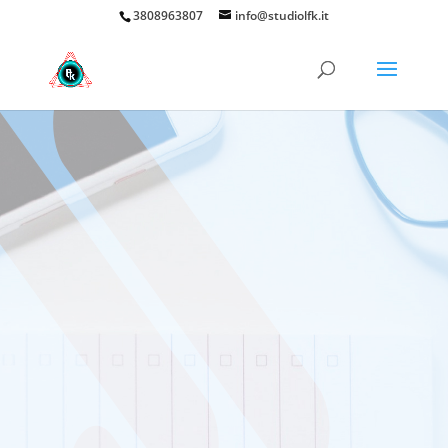
3808963807
info@studiolfk.it
Studio LFK
Creiamo per voi il vostro nuovo
biglietto da visita
Avere un sito, oggi, significa essere
raggiungibili in qualsiasi momento e da