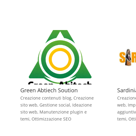
Green Abtiech Soution
Sardini
Creazione contenuti blog
,
Creazione
Creazion
sito web
,
Gestione social
,
Ideazione
web
,
Imp
sito web
,
Manutenzione plugin e
aggiunti
temi
,
Ottimizzazione SEO
temi
,
Ott