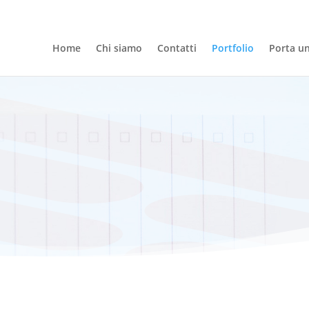
Home
Chi siamo
Contatti
Portfolio
Porta u
Studio LFK
I nostri lavori