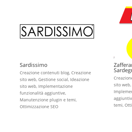
Sardissimo
Zaffera
Sardeg
Creazione contenuti blog
,
Creazione
Creazion
sito web
,
Gestione social
,
Ideazione
sito web
sito web
,
Implementazione
Implemen
funzionalità aggiuntive
,
aggiunti
Manutenzione plugin e temi
,
temi
,
Ott
Ottimizzazione SEO