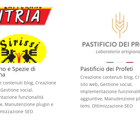
no e Spezie di
Pastificio dei Profeti
na
Creazione contenuti blog
,
Cr
e contenuti blog
,
Creazione
sito web
,
Gestione social
,
,
Gestione social
,
Implementazione funzionali
tazione funzionalità
aggiuntive
,
Manutenzione pl
ve
,
Manutenzione plugin e
temi
,
Ottimizzazione SEO
imizzazione SEO