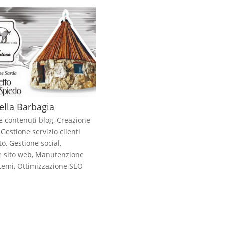
ella Barbagia
e contenuti blog
,
Creazione
,
Gestione servizio clienti
to
,
Gestione social
,
e sito web
,
Manutenzione
temi
,
Ottimizzazione SEO