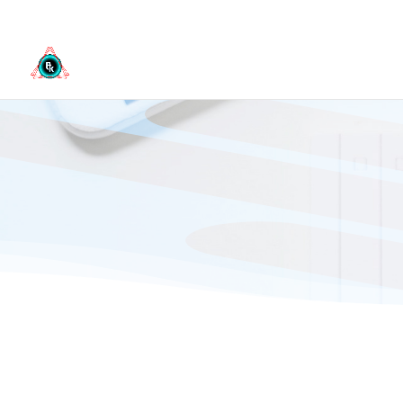
3808963807
info@studiolfk.it