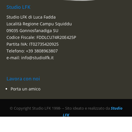
Studio LFK
Studio LFK di Luca Fadda
Località Regione Campu Squiddu
09035 Gonnosfanadiga SU
Codice Fiscale: FDDLCU74R20E425P
Partita IVA: IT02735420925
Telefono: +39 3808963807
e-mail: info@studiolfk.it
Lavora con noi
Porta un amico
© Copyright Studio LFK 1998-
– Sito ideato e realizzato da
Studio
LFK