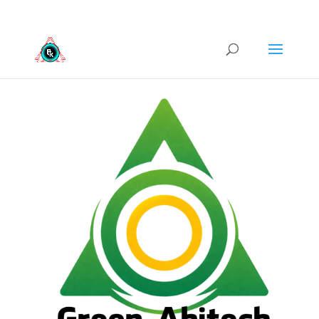
3808963807
info@studiolfk.it